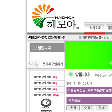
▒ 현재위치는
홈
>
알립
2004-04-30 15:39:44
[식품음료신문] 고추 ‘매운맛’ 질병
◁ 이전글