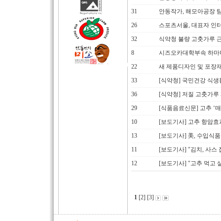
31
안동작가, 해모아공장 
26
스포츠서울, 대표자 인
32
식약청 불량 고춧가루 
8
시즈오카대학부속 하마
22
새 제품디자인 및 포장
33
[식약청] 국민건강 식생
36
[식약청] 저질 고춧가루
29
[식품음료신문] 고추 ‘
10
[보도기사] 고추 항암효
13
[보도기사] 美, 수입식
11
[보도기사] "김치, 사스
12
[보도기사] "고추 먹고
1
[
2
] [
3
]