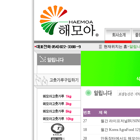
▒ 현재위치는
홈
>
알립
번호
제 목
27
월간 라이프저널BUSIN
18
월간 Korea AgraFoo
28
안동장터에서도 해모아